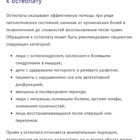
к остеопату
Остеопаты оказывают эффективную помощь при ряде
патологических состояний, начиная от хронических болей в
позвоночнике до сложностей восстановления после травм.
Обращение к остеопату может быть рекомендовано пациентам
следующих категорий:
люди с остеохондрозом, сколиозом и болевыми
синдромами в мышцах;
дети с задержками моторного и речевого развития;
пациенты с нарушениями сна или вегетативной
дисфункцией;
женщины в послеродовом периоде;
люди с мигренью, головными болями, застоем лимфы,
онемением конечностей;
лица, восстанавливающиеся после операций или
переломов.
Приём у остеопата отличается внимательным подходом,
включающим не только диагностику, но и анализ образа жизни