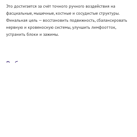
Это достигается за счёт точного ручного воздействия на
фасциальные, мышечные, костные и сосудистые структуры.
Финальная цель — восстановить подвижность, сбалансировать
нервную и кровеносную системы, улучшить лимфоотток,
устранить блоки и зажимы.
Выбор между остеопатом и
мануальным терапевтом
К кому идти: к остеопату или мануальному терапевту?
Разница между ними существует, хотя методы могут
пересекаться. Мануальный терапевт чаще работает с
позвоночником и опорно-двигательным аппаратом.
Остеопат рассматривает организм комплексно,
воздействует на внутренние органы, нервную систему,
сосудистое русло.