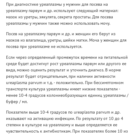
При диагностике уреаплазмы у мужчин для посева на
уреаплазму парвум и др. используют следующий материал:
мазок из уретры, эякулята, секрета простаты. Для посева
уреаплазмы у мужчин также можно использовать мочу.
Посев на уреаплазму парвум и др. и женщин его берут из
мазков из влагалища, уретры, шейки матки. Моча у женщин для
посева при уреаплазме не используется.
Если через определенный промежуток времени на питательной
среде будет достигнут рост уреаплазмы парвум или другого ее
вида, можно оценить результат и уточнить диагноз. В норме
результат будет отрицательным, при наличии активности
ureaplasma parvum и т.д. - положительно. При бессимптомном
транспорте культура уреаплазмы имеет низкие показатели -
менее 10-4 градусов колониеобразующих единиц уреаплазмы /
буфер / мл.
Показатели выше 10-4 градусов по ureaplasma parvum и др.
иказывают на активацию инфекции. По результату от 10 до 4
степени в культуре на уреаплазму и выше определяется ее
чувствительность к антибиотикам. При показателях более 10 из