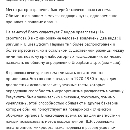
Место распространения бактерий - мочеполовая система.
Обитает в основном в мочевыводящих путях, одновременно
проникая в половые органы.
На заметку! Всего существует 7 видов уреаплазм (+14
серотипов). В инфицирование человека вовлечены два вида: U
parvum и U urealyticum. Первый тип более распространен и
более агрессивен, но в остальном существенной разницы между
ними нет, поэтому при лабораторных исследованиях их можно
назначать по общему определению Ureaplasma spp. (вид - вид).
В прошлом веке уреаплазма считалась непатогенным
организмом. Это связано с тем, что в 1970-1980-х годах для
диагностики использовались уреазные тесты, которые
определяли способность микроорганизма расщеплять мочевину.
Результаты были значительно искажены, поскольку, помимо
уреаплазмы, этой способностью обладают и другие бактерии,
которые обычно присутствуют на поверхности слизистой
оболочки органов. В настоящее время, когда для диагностики
начали использовать метод высокоточной ПЦР, уреаплазма
непатогенного микроорганизма перешла в разряд условно-