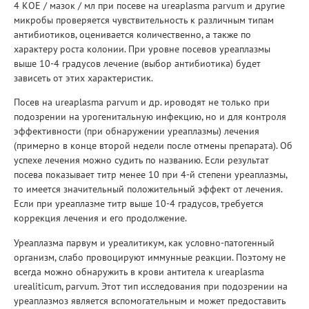
4 КОЕ / мазок / мл при посеве на ureaplasma parvum и другие
микробы проверяется чувствительность к различным типам
антибиотиков, оценивается количественно, а также по
характеру роста колонии. При уровне посевов уреаплазмы
выше 10-4 градусов лечение (выбор антибиотика) будет
зависеть от этих характеристик.
Посев на ureaplasma parvum и др. ироводят не только при
подозрении на урогенитальную инфекцию, но и для контроля
эффективности (при обнаружении уреаплазмы) лечения
(примерно в конце второй недели после отмены препарата). Об
успехе лечения можно судить по названию. Если результат
посева показывает титр менее 10 при 4-й степени уреаплазмы,
то имеется значительный положительный эффект от лечения.
Если при уреаплазме титр выше 10-4 градусов, требуется
коррекция лечения и его продолжение.
Уреаплазма парвум и уреалитикум, как условно-патогенный
организм, слабо провоцируют иммунные реакции. Поэтому не
всегда можно обнаружить в крови антитела к ureaplasma
urealiticum, parvum. Этот тип исследования при подозрении на
уреаплазмоз является вспомогательным и может предоставить