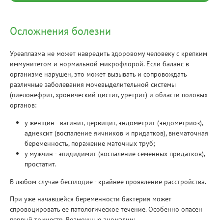
Осложнения болезни
Уреаплазма не может навредить здоровому человеку с крепким
иммунитетом и нормальной микрофлорой. Если баланс в
организме нарушен, это может вызывать и сопровождать
различные заболевания мочевыделительной системы
(пиелонефрит, хронический цистит, уретрит) и области половых
органов:
у женщин - вагинит, цервицит, эндометрит (эндометриоз),
аднексит (воспаление яичников и придатков), внематочная
беременность, поражение маточных труб;
у мужчин - эпидидимит (воспаление семенных придатков),
простатит.
В любом случае бесплодие - крайнее проявление расстройства.
При уже начавшейся беременности бактерия может
спровоцировать ее патологическое течение. Особенно опасен
первый триместр. Возможные аномалии: