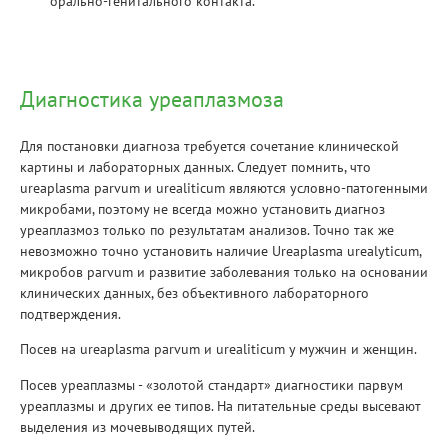
орально-генитального контакта.
Диагностика уреаплазмоза
Для постановки диагноза требуется сочетание клинической
картины и лабораторных данных. Следует помнить, что
ureaplasma parvum и urealiticum являются условно-патогенными
микробами, поэтому не всегда можно установить диагноз
уреаплазмоз только по результатам анализов. Точно так же
невозможно точно установить наличие Ureaplasma urealyticum,
микробов parvum и развитие заболевания только на основании
клинических данных, без объективного лабораторного
подтверждения.
Посев на ureaplasma parvum и urealiticum у мужчин и женщин.
Посев уреаплазмы - «золотой стандарт» диагностики парвум
уреаплазмы и других ее типов. На питательные среды высевают
выделения из мочевыводящих путей.