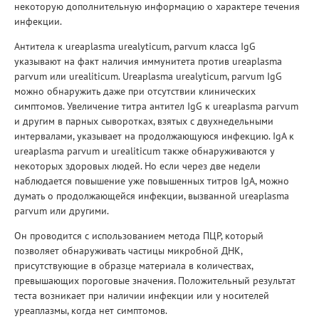
некоторую дополнительную информацию о характере течения
инфекции.
Антитела к ureaplasma urealyticum, parvum класса IgG
указывают на факт наличия иммунитета против ureaplasma
parvum или urealiticum. Ureaplasma urealyticum, parvum IgG
можно обнаружить даже при отсутствии клинических
симптомов. Увеличение титра антител IgG к ureaplasma parvum
и другим в парных сыворотках, взятых с двухнедельными
интервалами, указывает на продолжающуюся инфекцию. IgA к
ureaplasma parvum и urealiticum также обнаруживаются у
некоторых здоровых людей. Но если через две недели
наблюдается повышение уже повышенных титров IgA, можно
думать о продолжающейся инфекции, вызванной ureaplasma
parvum или другими.
Он проводится с использованием метода ПЦР, который
позволяет обнаруживать частицы микробной ДНК,
присутствующие в образце материала в количествах,
превышающих пороговые значения. Положительный результат
теста возникает при наличии инфекции или у носителей
уреаплазмы, когда нет симптомов.