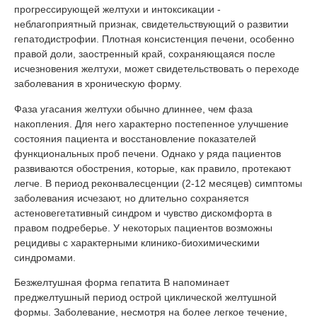
прогрессирующей желтухи и интоксикации -
неблагоприятный признак, свидетельствующий о развитии
гепатодистрофии. Плотная консистенция печени, особенно
правой доли, заостренный край, сохраняющаяся после
исчезновения желтухи, может свидетельствовать о переходе
заболевания в хроническую форму.
Фаза угасания желтухи обычно длиннее, чем фаза
накопления. Для него характерно постепенное улучшение
состояния пациента и восстановление показателей
функциональных проб печени. Однако у ряда пациентов
развиваются обострения, которые, как правило, протекают
легче. В период реконвалесценции (2-12 месяцев) симптомы
заболевания исчезают, но длительно сохраняется
астеновегетативный синдром и чувство дискомфорта в
правом подреберье. У некоторых пациентов возможны
рецидивы с характерными клинико-биохимическими
синдромами.
Безжелтушная форма гепатита В напоминает
преджелтушный период острой циклической желтушной
формы. Заболевание, несмотря на более легкое течение,