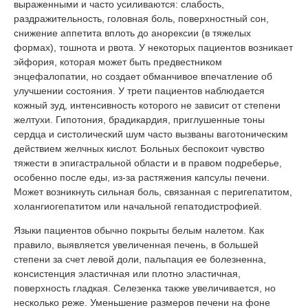
выраженными и часто усиливаются: слабость,
раздражительность, головная боль, поверхностный сон,
снижение аппетита вплоть до анорексии (в тяжелых
формах), тошнота и рвота. У некоторых пациентов возникает
эйфория, которая может быть предвестником
энцефалопатии, но создает обманчивое впечатление об
улучшении состояния. У трети пациентов наблюдается
кожный зуд, интенсивность которого не зависит от степени
желтухи. Гипотония, брадикардия, приглушенные тоны
сердца и систолический шум часто вызваны ваготоническим
действием желчных кислот. Больных беспокоит чувство
тяжести в эпигастральной области и в правом подреберье,
особенно после еды, из-за растяжения капсулы печени.
Может возникнуть сильная боль, связанная с перигепатитом,
холангиогепатитом или начальной гепатодистрофией.
Языки пациентов обычно покрыты белым налетом. Как
правило, выявляется увеличенная печень, в большей
степени за счет левой доли, пальпация ее болезненна,
консистенция эластичная или плотно эластичная,
поверхность гладкая. Селезенка также увеличивается, но
несколько реже. Уменьшение размеров печени на фоне