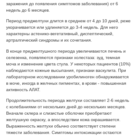
заражения до появления симптомов заболевания) от 6
недель до 6 месяцев.
Период преджелтухи длится в среднем от 4 до 10 дней, реже
укорачивается или удлиняется до 3-4 недель. Для него
характерны астенико-вегетативный, диспептический,
артралгический синдромы и их сочетания.
В конце преджелтушного периода увеличиваются печень и
селезенка, появляются признаки холестаза: зуд, темная
моча и изменение цвета стула. У некоторых пациентов (10%)
наблюдаются кожные высыпания, признаки васкулита. При
лабораторном исследовании уробилиноген обнаруживается
в моче, иногда в желчных пигментах, в крови - повышенная
активность АЛАТ.
Продолжительность периода желтухи составляет 2-6 недель
с колебаниями от нескольких дней до нескольких месяцев.
Вначале склера и слизистые оболочки приобретают
желтушную окраску, а впоследствии кожа окрашивается.
Выраженность желтухи обычно соответствует степени
тяжести заболевания. Симптомы интоксикации остаются