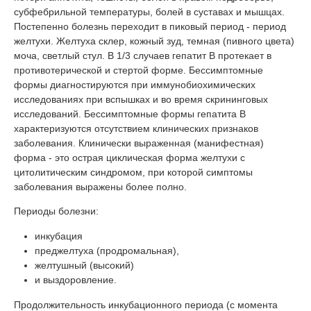
субфебрильной температуры, болей в суставах и мышцах.
Постепенно болезнь переходит в пиковый период - период
желтухи. Желтуха склер, кожный зуд, темная (пивного цвета)
моча, светлый стул. В 1/3 случаев гепатит В протекает в
противотерической и стертой форме. Бессимптомные
формы диагностируются при иммунобиохимических
исследованиях при вспышках и во время скрининговых
исследований. Бессимптомные формы гепатита В
характеризуются отсутствием клинических признаков
заболевания. Клинически выраженная (манифестная)
форма - это острая циклическая форма желтухи с
цитолитическим синдромом, при которой симптомы
заболевания выражены более полно.
Периоды болезни:
инкубация
преджелтуха (продромальная),
желтушный (высокий)
и выздоровление.
Продолжительность инкубационного периода (с момента