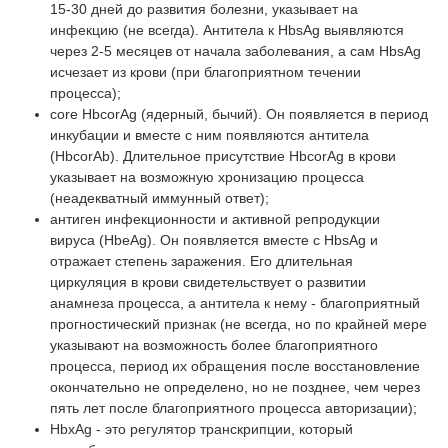
15-30 дней до развития болезни, указывает на
инфекцию (не всегда). Антитела к HbsAg выявляются
через 2-5 месяцев от начала заболевания, а сам HbsAg
исчезает из крови (при благоприятном течении
процесса);
core HbcorAg (ядерный, бычий). Он появляется в период
инкубации и вместе с ним появляются антитела
(HbcorAb). Длительное присутствие HbcorAg в крови
указывает на возможную хронизацию процесса
(неадекватный иммунный ответ);
антиген инфекционности и активной репродукции
вируса (HbeAg). Он появляется вместе с HbsAg и
отражает степень заражения. Его длительная
циркуляция в крови свидетельствует о развитии
анамнеза процесса, а антитела к нему - благоприятный
прогностический признак (не всегда, но по крайней мере
указывают на возможность более благоприятного
процесса, период их обращения после восстановление
окончательно не определено, но не позднее, чем через
пять лет после благоприятного процесса авторизации);
HbxAg - это регулятор транскрипции, который