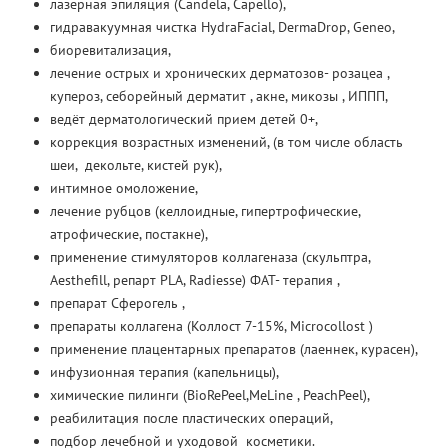
лазерная эпиляция (Candela, Capello),
гидравакуумная чистка HydraFacial, DermaDrop, Geneo,
биоревитализация,
лечение острых и хронических дерматозов- розацеа ,
купероз, себорейный дерматит , акне, микозы , ИППП,
ведёт дерматологический прием детей 0+,
коррекция возрастных изменений, (в том числе область
шеи, декольте, кистей рук),
интимное омоложение,
лечение рубцов (келлоидные, гипертрофические,
атрофические, постакне),
применение стимуляторов коллагеназа (скульптра,
Aesthefill, репарт PLA, Radiesse) ФАТ- терапия ,
препарат Сферогель ,
препараты коллагена (Коллост 7-15%, Microcollost )
применение плацентарных препаратов (лаеннек, курасен),
инфузионная терапия (капельницы),
химические пилинги (BioRePeel,MeLine , PeachPeel),
реабилитация после пластических операций,
подбор лечебной и уходовой косметики.