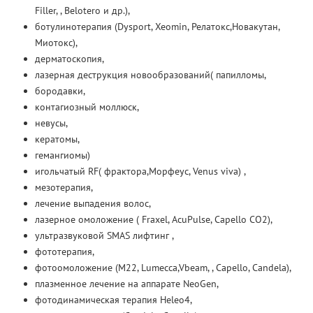
Filler, , Belotero и др.),
ботулинотерапия (Dysport, Xeomin, Релатокс,Новакутан,
Миотокс),
дерматоскопия,
лазерная деструкция новообразований( папилломы,
бородавки,
контагиозный моллюск,
невусы,
кератомы,
гемангиомы)
игольчатый RF( фрактора,Морфеус, Venus viva) ,
мезотерапия,
лечение выпадения волос,
лазерное омоложение ( Fraxel, AcuPulse, Capello CO2),
ультразвуковой SMAS лифтинг ,
фототерапия,
фотоомоложение (М22, Lumecca,Vbeam, , Capello, Candela),
плазменное лечение на аппарате NeoGen,
фотодинамическая терапия Heleo4,