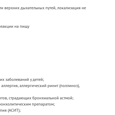
и верхних дыхательных путей, локализация не
реакции на пищу
х заболеваний у детей;
аллергия, аллергический ринит (поллиноз),
нтов, страдающих бронхиальной астмой;
ронхолитическим препаратом;
пия (АСИТ);