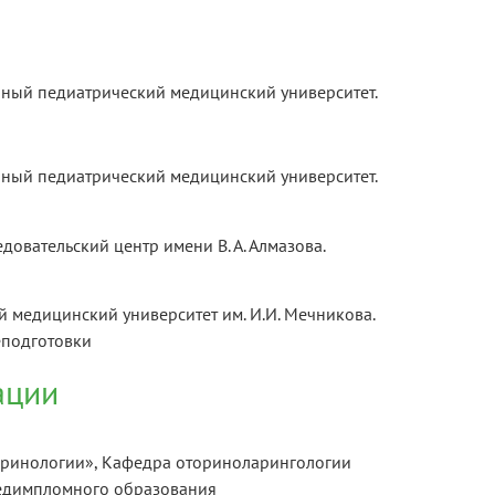
енный педиатрический медицинский университет.
енный педиатрический медицинский университет.
овательский центр имени В. А. Алмазова.
й медицинский университет им. И.И. Мечникова.
еподготовки
ации
 ринологии», Кафедра оториноларингологии
едимпломного образования