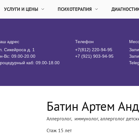
УСЛУГИ И ЦЕНЫ
ПСИХОТЕРАПИЯ
ДИАГНОСТИ
аш адрес
Телефон
Мес
л. Сикейроса д. 1
+7(812) 220-94-95
Запи
н-Вс: 09.00-20.00
+7 (921) 903-94-95
Запи
роцедурный каб: 09.00-18.00
Tele
Батин Артем Ан
Аллерголог, иммунолог, аллерголог детск
Стаж 15 лет