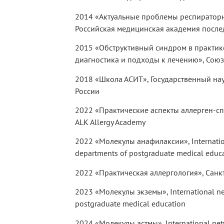
2014 «Актуальные проблемы респираторн
Российская медицинская академия посл
2015 «Обструктивный синдром в практик
диагностика и подходы к лечению», Союз
2018 «Школа АСИТ», Государственный на
России
2022 «Практические аспекты аллерген-сп
ALK Allergy Academy
2022 «Молекулы анафилаксии», Internation
departments of postgraduate medical educ
2022 «Практическая аллергология», Санк
2023 «Молекулы экземы», International net
postgraduate medical education
2024 «Молекулы астмы», International netw