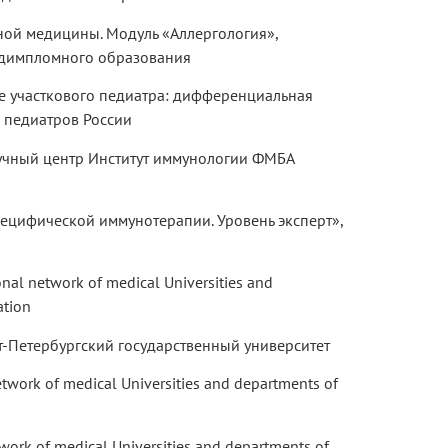
ой медицины. Модуль «Аллергология»,
едимпломного образования
е участкового педиатра: дифференциальная
 педиатров России
учный центр Институт иммунологии ФМБА
ецифической иммунотерапии. Уровень эксперт»,
al network of medical Universities and
ation
т-Петербургский государственный университет
work of medical Universities and departments of
ork of medical Universities and departments of