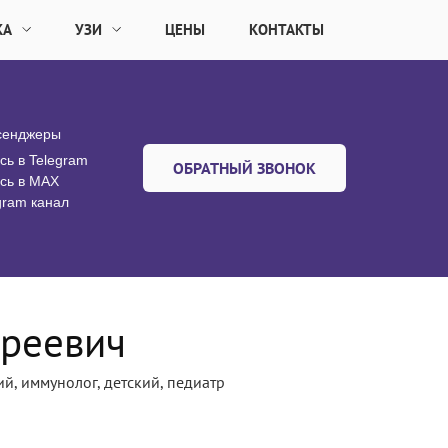
КА
УЗИ
ЦЕНЫ
КОНТАКТЫ
сенджеры
сь в Telegram
ОБРАТНЫЙ ЗВОНОК
сь в MАX
gram канал
дреевич
ий, иммунолог, детский, педиатр